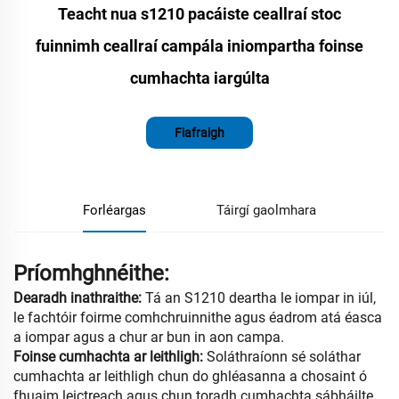
Teacht nua s1210 pacáiste ceallraí stoc
fuinnimh ceallraí campála iniompartha foinse
cumhachta iargúlta
Fiafraigh
Forléargas
Táirgí gaolmhara
Príomhghnéithe:
Dearadh inathraithe:
Tá an S1210 deartha le iompar in iúl,
le fachtóir foirme comhchruinnithe agus éadrom atá éasca
a iompar agus a chur ar bun in aon campa.
Foinse cumhachta ar leithligh:
Soláthraíonn sé soláthar
cumhachta ar leithligh chun do ghléasanna a chosaint ó
fhuaim leictreach agus chun toradh cumhachta sábháilte