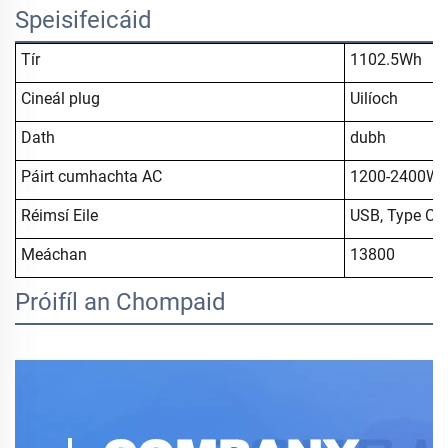
Speisifeicáid
Tír
1102.5Wh
Cineál plug
Uilíoch
Dath
dubh
Páirt cumhachta AC
1200-2400W
Réimsí Eile
USB, Type C, C
Meáchan
13800
Próifíl an Chompaid