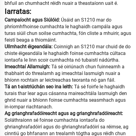
bhfuil an chumhacht réidh nuair a theastaíonn uait é.
Iarratas:
Campaíocht agus Siúlóid:
Úsáid an S1210 mar do
phríomhfhoinse cumhachta le haghaidh campála agus
turas siúil chun soilse cumhachta, fón cliste a mhuirir, agus
feistí beaga a thiomáint.
Ullmhacht éigeandála:
Coinnigh an S1210 mar chuid de do
chiste éigeandála le haghaidh foinse cumhachta cúltaca
iontaofa le linn scoir cumhachta nó tubaistí nádúrtha.
Imeachtaí Allamuigh:
Tá sé oiriúnach chun fuinneamh a
thabhairt do threalamh ag imeachtaí lasmuigh nuair a
bhíonn rochtain ar leictreachas teoranta nó gan fáil.
Tá an t-aistriúchán seo ina leith:
Tá sé foirfe le haghaidh
turais thar lear agus cásanna maireachtála lasmuigh den
ghrid nuair a bhíonn foinse cumhachta seasmhach agus
in-iompar riachtanach.
Ag grianghrafadóireacht agus ag grianghrafadóireacht:
Soláthraíonn sé foinse cumhachta iontaofa do
ghrianghrafadóirí agus do ghrianghrafadóirí sa réimse, ag
cinntiú go bhfanann an trealamh tógtha agus réidh chun