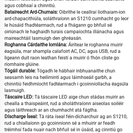
agus cobhsaí a chinntiú.
Bataireacht Ard-Chumais:
Oibrithe le ceallraí líothaiam-ion
ard-chapacithiúla, soláthraíonn an S1210 cumhacht go leor
le húsáid fhadtéarmach, rud a fhágann go bhfuil sé
oiriúnach le haghaidh turais campaíochta illánacha agus
maireachtáil lasmuigh den ghréasán.
Roghanna Cárdaithe Iomlána:
Áirítear le roghanna muirir
éagsúla, mar shampla calafoirt AC, DC, agus USB, rud a
ligeann duit raon leathan feistí a muirir ó fhón cliste go
ríomhaire glúine.
Tógáil durable:
Tógadh le hábhair inbhuanaithe chun
seasamh leis na heilimintí agus láimhseáil garbh, a
chinntiú feidhmíocht fadtéarmach i gcoinníollacha éagsúla
lasmuigh.
Táscaire LED:
Tá táscaire LED aige chun stádas muirir an
chealla a thaispeáint, rud a sholáthraíonn aiseolas soiléir
agus láithreach ar an chumhacht atá fágtha.
Díscharge Íseal:
Tá ráta íseal féin-dícharchuir ag an S1210,
rud a chiallaíonn go gcoinníonn sé a mhuirir ar feadh
tréimhsí fada nuair nach bhfuil sé in úsáid, ag cinntiú go