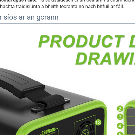
achta traidisiúnta a bheith teoranta nó nach bhfuil ar fáil.
r síos ar an gcrann