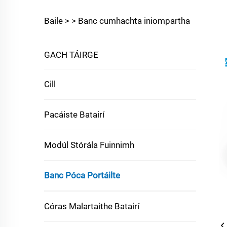
Baile >
>
Banc cumhachta iniompartha
GACH TÁIRGE
Cill
Pacáiste Batairí
Modúl Stórála Fuinnimh
Banc Póca Portáilte
Córas Malartaithe Batairí