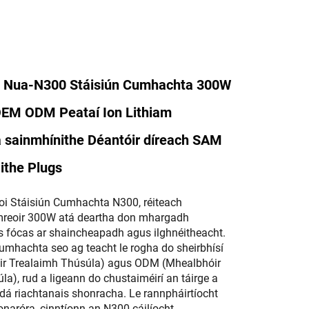
g Nua-N300 Stáisiún Cumhachta 300W
 OEM ODM Peataí Ion Lithiam
 sainmhínithe Déantóir díreach SAM
ithe Plugs
i Stáisiún Cumhachta N300, réiteach
mreoir 300W atá deartha don mhargadh
 fócas ar shaincheapadh agus ilghnéitheacht.
cumhachta seo ag teacht le rogha do sheirbhísí
r Trealaimh Thúsúla) agus ODM (Mhealbhóir
la), rud a ligeann do chustaiméirí an táirge a
á riachtanais shonracha. Le rannpháirtíocht
naróra, cinntíonn an N300 cáilíocht,