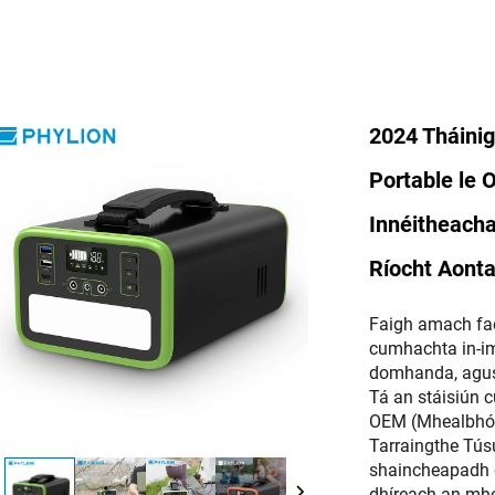
2024 Tháini
Portable le
Innéitheacha
Ríocht Aonta
Faigh amach fao
cumhachta in-i
domhanda, agus
Tá an stáisiún 
OEM (Mhealbhói
Tarraingthe Túsú
shaincheapadh d
dhíreach an mho