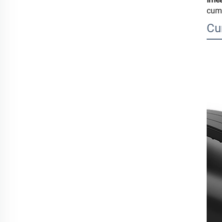
cumh
Cu