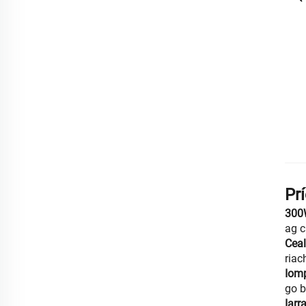
Pr
300
ag c
Ceal
riac
Iom
go b
Iarr