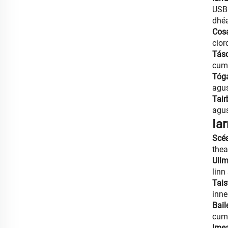
USB 
dhé
Cosa
cior
Tás
cum
Tógá
agus
Tair
agus
Iar
Scéa
thea
Ullm
linn
Tais
inne
Bail
cumh
Imea