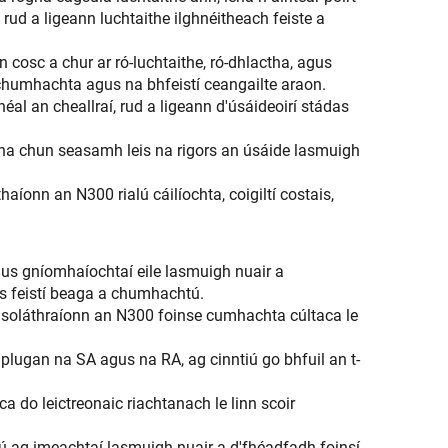
d a ligeann luchtaithe ilghnéitheach feiste a
cosc a chur ar ró-luchtaithe, ró-dhlactha, agus
n chumhachta agus na bhfeistí ceangailte araon.
éal an cheallraí, rud a ligeann d'úsáideoirí stádas
ha chun seasamh leis na rigors an úsáide lasmuigh
haíonn an N300 rialú cáilíochta, coigiltí costais,
gus gníomhaíochtaí eile lasmuigh nuair a
s feistí beaga a chumhachtú.
s soláthraíonn an N300 foinse cumhachta cúltaca le
le plugan na SA agus na RA, ag cinntiú go bhfuil an t-
a do leictreonaic riachtanach le linn scoir
 ag imeachtaí lasmuigh nuair a d'fhéadfadh foinsí