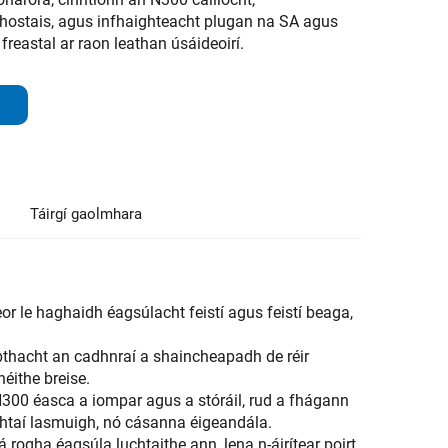
chostais, agus infhaighteacht plugan na SA agus
freastal ar raon leathan úsáideoirí.
Táirgí gaolmhara
 le haghaidh éagsúlacht feistí agus feistí beaga,
thacht an cadhnraí a shaincheapadh de réir
éithe breise.
 N300 éasca a iompar agus a stóráil, rud a fhágann
chtaí lasmuigh, nó cásanna éigeandála.
á rogha éagsúla luchtaithe ann, lena n-áirítear poirt