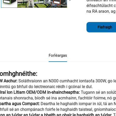
éifeachtúlacht 
na RA araon, ag 
Fiafraigh
Forléargas
íomhghnéithe:
W Aschur:
Soláthraíonn an N300 cumhacht iontaofa 300W, go leor
inntiú go bhfuil do leictreonaic réidh i gcónaí le dul.
lraí Ion Lítiam OEM/ODM in-shaincheaptha:
Tugann sé an solúb
htanais shonracha, bíodh sé ina acmhainn, fachtóir foirme, nó gn
partha agus Compact:
Deartha le haghaidh iompar in iúl, tá an
hfuil sé an chompánach foirfe le haghaidh taisteal, gníomhaío
ann an t-údar an t-údar a bheith ag obair le haghaidh an t-údar.
T