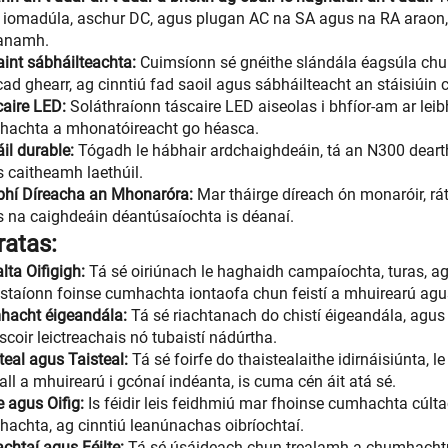
iomadúla, aschur DC, agus plugan AC na SA agus na RA araon, ru
anamh.
int sábháilteachta:
Cuimsíonn sé gnéithe slándála éagsúla chun 
cad ghearr, ag cinntiú fad saoil agus sábháilteacht an stáisiúi
caire LED:
Soláthraíonn táscaire LED aiseolas i bhfíor-am ar leibh
hachta a mhonatóireacht go héasca.
il durable:
Tógadh le hábhair ardchaighdeáin, tá an N300 deart
 caitheamh laethúil.
bhí Díreacha an Mhonaróra:
Mar tháirge díreach ón monaróir, rát
 na caighdeáin déantúsaíochta is déanaí.
ratas:
lta Oifigigh:
Tá sé oiriúnach le haghaidh campaíochta, turas, a
staíonn foinse cumhachta iontaofa chun feistí a mhuirearú agu
hacht éigeandála:
Tá sé riachtanach do chistí éigeandála, agu
 scoir leictreachais nó tubaistí nádúrtha.
teal agus Taisteal:
Tá sé foirfe do thaistealaithe idirnáisiúnta, 
all a mhuirearú i gcónaí indéanta, is cuma cén áit atá sé.
e agus Oifig:
Is féidir leis feidhmiú mar fhoinse cumhachta cúltac
achta, ag cinntiú leanúnachas oibríochtaí.
chtaí agus Féilte:
Tá sé úsáideach chun trealamh a chumhachtú