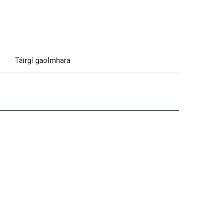
Táirgí gaolmhara