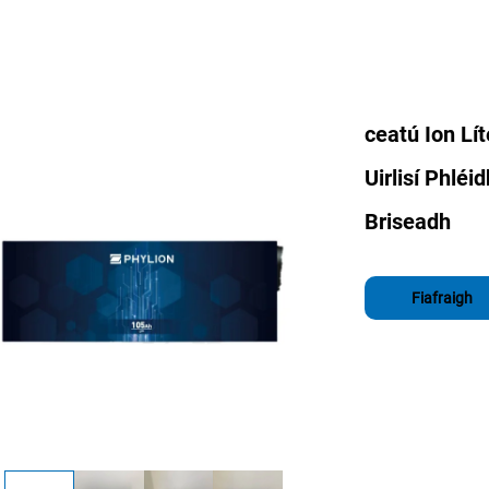
ceatú Ion Lí
Uirlisí Phlé
Briseadh
Fiafraigh