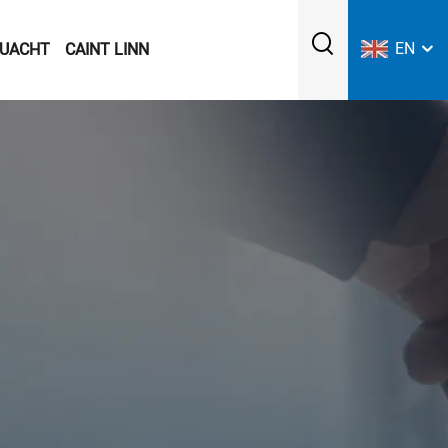
EN
UACHT
CAINT LINN