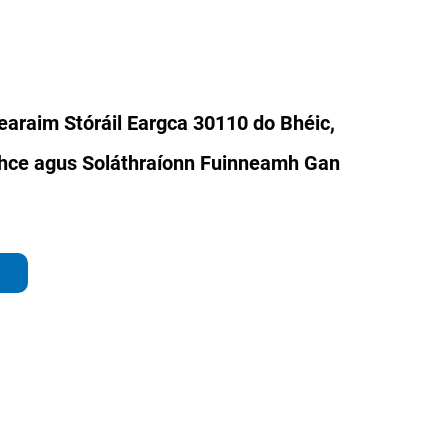
tearaim Stóráil Eargca 30110 do Bhéic,
idhce agus Soláthraíonn Fuinneamh Gan