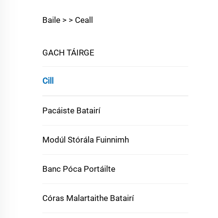
Baile >
>
Ceall
GACH TÁIRGE
Cill
Pacáiste Batairí
Modúl Stórála Fuinnimh
Banc Póca Portáilte
Córas Malartaithe Batairí