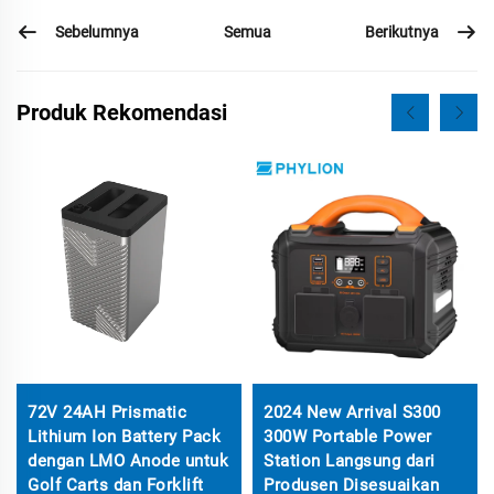
Sebelumnya
Berikutnya
Semua
Produk Rekomendasi
72V 24AH Prismatic
2024 New Arrival S300
Lithium Ion Battery Pack
300W Portable Power
dengan LMO Anode untuk
Station Langsung dari
Golf Carts dan Forklift
Produsen Disesuaikan