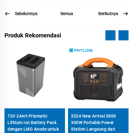
Sebelumnya
Berikutnya
Semua
Produk Rekomendasi
72V 24AH Prismatic
2024 New Arrival S300
Lithium Ion Battery Pack
300W Portable Power
dengan LMO Anode untuk
Station Langsung dari