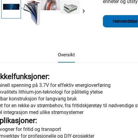
enheter og utsty
Henvendelse
Oversikt
kkelfunksjoner:
nell spenning på 3.7V for effektiv energioverføring
valitets lithium-jon-teknologi for pålitelig ytelse
bar konstruksjon for langvarig bruk
t for en rekke av strømbehov, fra fritidskjøretøy til nødvendige 
l integrasjon med ulike strømsystemer
plikasjoner:
vogner for fritid og transport
mverktøy for profesjonelle og DIY-prosjekter