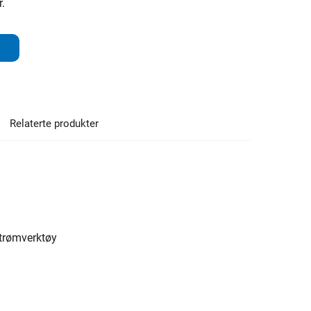
r.
Relaterte produkter
strømverktøy