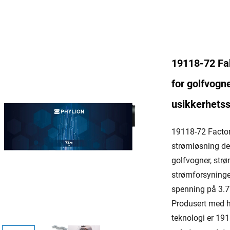
19118-72 Fab
for golfvogne
usikkerhets
19118-72 Factory
strømløsning des
golfvogner, strø
strømforsyninge
spenning på 3.7V
Produsert med hø
teknologi er 191