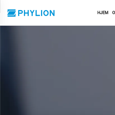
HJEM
O