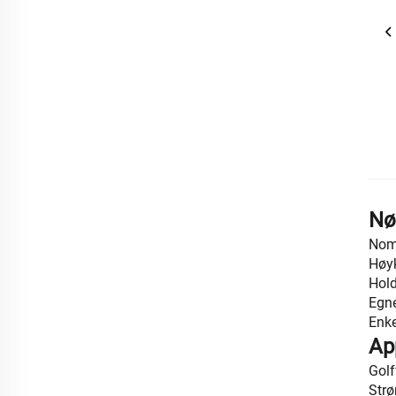
Nø
Nomi
Høyk
Hold
Egne
Enke
Ap
Golf
Strø