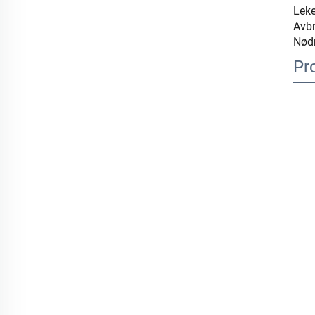
Leke
Avbr
Nødr
Pr