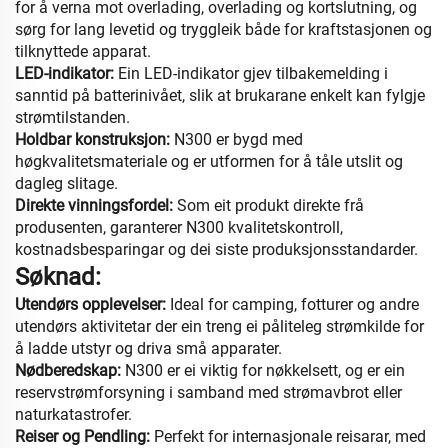
for å verna mot overlading, overlading og kortslutning, og
sørg for lang levetid og tryggleik både for kraftstasjonen og
tilknyttede apparat.
LED-indikator:
Ein LED-indikator gjev tilbakemelding i
sanntid på batterinivået, slik at brukarane enkelt kan fylgje
strømtilstanden.
Holdbar konstruksjon:
N300 er bygd med
høgkvalitetsmateriale og er utformen for å tåle utslit og
dagleg slitage.
Direkte vinningsfordel:
Som eit produkt direkte frå
produsenten, garanterer N300 kvalitetskontroll,
kostnadsbesparingar og dei siste produksjonsstandarder.
Søknad:
Utendørs opplevelser:
Ideal for camping, fotturer og andre
utendørs aktivitetar der ein treng ei påliteleg strømkilde for
å ladde utstyr og driva små apparater.
Nødberedskap:
N300 er ei viktig for nøkkelsett, og er ein
reservstrømforsyning i samband med strømavbrot eller
naturkatastrofer.
Reiser og Pendling:
Perfekt for internasjonale reisarar, med