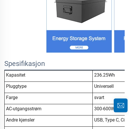
Spesifikasjon
Kapasitet
236.25Wh
Pluggtype
Universell
Farge
svart
AC-utgangsstrøm
300-600W
Andre kjensler
USB, Type C, Ciga