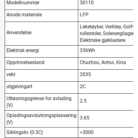
Modellnummer
30110
Anode materiale
LFP
Leketøyker, Verktøy, Golfvog
Anvendelse
rullestoler, Solenergilage
Elektriske gjøklastere
Elektrisk energi
336Wh
Opprinnelsesland
Chuzhou, Anhui, Kina
vekt
2035
utgjevingart
2C
Utløsningsgrense for avlading
2.5
(V)
Opladingsavslutningsplassering
3.65
(V)
Siklingsliv (0.5C)
=3000