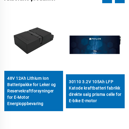
48V 12Ah Lithium Ion
30110 3.2V 105Ah LFP
Batteripakke for Leker og
Katode kraftbatteri fabrikk
Reservekraftforsyninger
direkte salg prisma celle for
for E-Motor
E-bike E-motor
Energioppbevaring