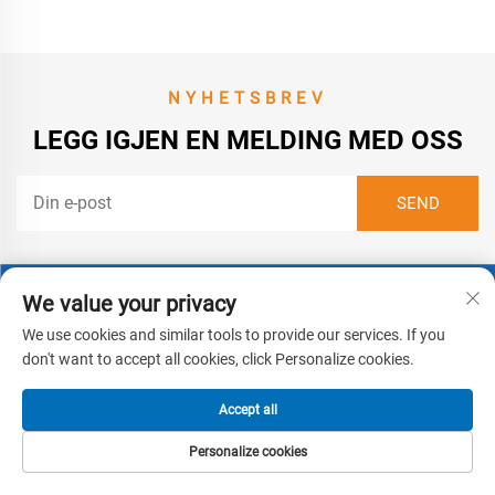
NYHETSBREV
LEGG IGJEN EN MELDING MED OSS
We value your privacy
Kontakt oss
We use cookies and similar tools to provide our services. If you
Adresse:
don't want to accept all cookies, click Personalize cookies.
Nr. 181 Jinshajiang Road, Suzhou Nytt Distrikt
Accept all
Telefon:
Personalize cookies
+86 512 69377675
HJEM
PRODUKTER
E-POST
TLF