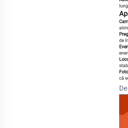
lung
Apl
Camp
alim
Preg
de î
Even
ener
Locu
stab
Foto
că e
De