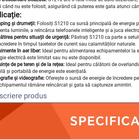
i când nu este folosit, asigurând că puterea este gata atunci cân
icație:
ing şi drumeţii:
Folosiți S1210 ca sursă principală de energie p
enta luminile, a reîncărca telefoanele inteligente și a juca electr
ătirea pentru situații de urgență:
Păstrați S1210 ca parte a setul
ncredere în timpul taietelor de curent sau calamităților naturale.
imente în aer liber:
Ideal pentru alimentarea echipamentelor la ev
gie electrică este limitat sau nu este disponibil.
ințe de pe teren și de la rețea:
Ideal pentru călătorii de overlandi
ilă și portabilă de energie este esențială.
grafie şi videografie:
Oferește o sursă de energie de încredere pen
chipamentul rămâne reîncărcat și gata să captureze amintiri.
scriere produs