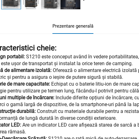
Prezentare generală
acteristici cheie:
gn portabil:
S1210 este conceput având în vedere portabilitatea
 este ușor de transportat și instalat la orice teren de camping.
ă de alimentare izolată:
Oferează o alimentare electrică izolată 
tric și pentru a asigura o ieșire de putere sigură și stabilă.
rie de mare capacitate:
Echipat cu o baterie litiu-ion de mare ca
gie pentru utilizare pe termen lung, făcându-l potrivit pentru călăt
uni multiple de încărcare:
Include diferite opțiuni de încărcare, 
rci o gamă largă de dispozitive, de la smartphone-uri până la lap
trucție durabilă:
Construit cu materiale durabile pentru a rezist
ormanță de lungă durată în diverse condiții exterioare.
cator LED:
Are un indicator LED care afișează starea de sarcă a ba
rea rămasă.
-Descărcare Scăzută:
S1210 are o rată mică de auto-dezarcare