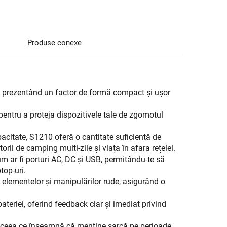
Produse conexe
, prezentând un factor de formă compact și ușor
pentru a proteja dispozitivele tale de zgomotul
pacitate, S1210 oferă o cantitate suficientă de
orii de camping multi-zile și viața în afara rețelei.
cum ar fi porturi AC, DC și USB, permitându-te să
top-uri.
a elementelor și manipulărilor rude, asigurând o
teriei, oferind feedback clar și imediat privind
, ceea ce înseamnă că menține sarcă pe perioade