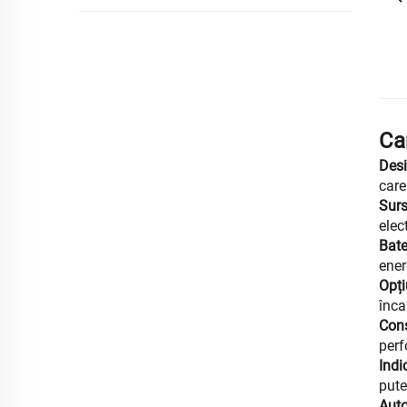
Car
Desi
care
Surs
elec
Bate
ener
Opți
înca
Cons
perf
Indi
pute
Auto