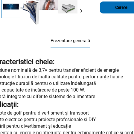
Cerere
Prezentare generală
acteristici cheie:
iune nominală de 3,7v pentru transfer eficient de energie
ologie litiu-ion de înaltă calitate pentru performanțe fiabile
trucție durabilă pentru o utilizare îndelungată
 capacitate de încărcare de peste 100 W,
ră integrare cu diferite sisteme de alimentare
icații:
oțe de golf pentru divertisment și transport
te electrice pentru proiecte profesionale și DIY
rii pentru divertisment și educație
entări cu energie neîntreruptă pentru echipamente critice și cent