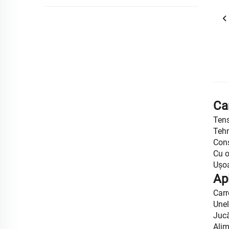
Car
Tens
Tehn
Cons
Cu o
Ușoa
Apl
Carr
Unel
Jucă
Alim