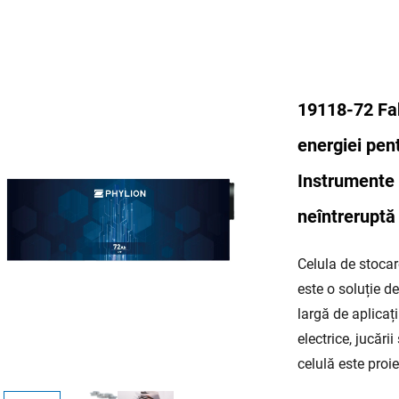
19118-72 Fab
energiei pent
Instrumente 
neîntreruptă
Celula de stocar
este o soluție d
largă de aplicați
electrice, jucări
celulă este proi