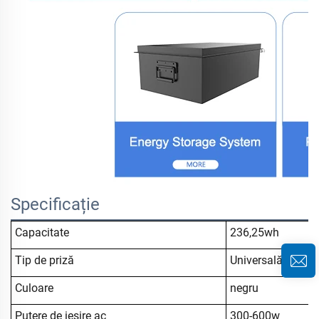
Specificație
Capacitate
236,25wh
Tip de priză
Universală
Culoare
negru
Putere de ieșire ac
300-600w