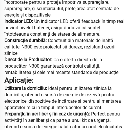
încorporate pentru a proteja împotriva suprareglare,
suprareglare, și scurtcircuitul, protejarea atât centrala de
energie și dispozitivele.
Indicator LED:
Un indicator LED oferă feedback în timp real
privind nivelul bateriei, asigurându-vă că sunteți
întotdeauna conștienți de starea de alimentare.
Construcție durabilă:
Construit din materiale de înaltă
calitate, N300 este proiectat să dureze, rezistând uzurii
zilnice.
Direct de la Producător:
Ca o ofertă directă de la
producător, N300 garantează controlul calităţii,
rentabilitatea şi cele mai recente standarde de producţie.
Aplicație:
Utilizare la domiciliu:
Ideal pentru utilizarea zilnică la
domiciliu, oferind o sursă de energie de rezervă pentru
electronice, dispozitive de încărcare și pentru alimentarea
aparatelor mici în timpul întreruperilor de curent.
Preparația în aer liber și în caz de urgență:
Perfect pentru
activităţi în aer liber şi ca parte a unui kit de urgenţă,
oferind o sursă de energie fiabilă atunci când electricitatea