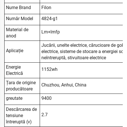
Nume Brand
Filon
Număr Model
4824-g1
Material de
Lm+lmfp
anod
Jucării, unelte electrice, cărucioare de golf,
Aplicație
electrice, sisteme de stocare a energiei sol
neîntreruptă, stivuitoare electrice
Energie
1152wh
Electrică
Țara de origine
Chuzhou, Anhui, China
producătoare
greutate
9400
Descărcarea de
2.7
tensiune
întreruptă (v)