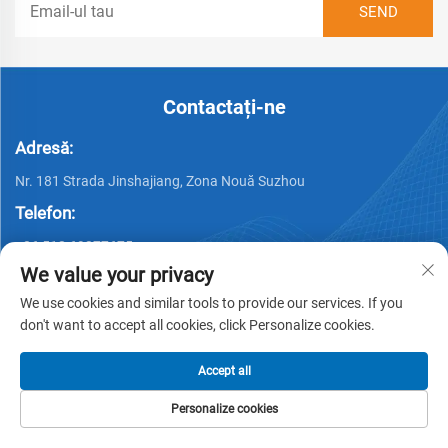
Contactați-ne
Adresă:
Nr. 181 Strada Jinshajiang, Zona Nouă Suzhou
Telefon:
+86 512 69377675
We value your privacy
Email:
We use cookies and similar tools to provide our services. If you
Complaint E-maill:
[email protected]
don't want to accept all cookies, click Personalize cookies.
Accept all
Personalize cookies
PAGINA
PRODUSE
E-MAIL
TEL