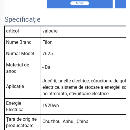
Specificație
articol
valoare
Nume Brand
Filon
Număr Model
7625
Material de
- Da.
anod
Jucării, unelte electrice, cărucioare de golf,
Aplicație
electrice, sisteme de stocare a energiei sol
neîntreruptă, stivuitoare electrice
Energie
1920wh
Electrică
Țara de origine
Chuzhou, Anhui, China
producătoare