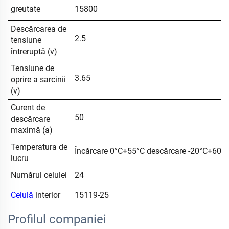
greutate
15800
Descărcarea de
2.5
tensiune
întreruptă (v)
Tensiune de
3.65
oprire a sarcinii
(v)
Curent de
50
descărcare
maximă (a)
Temperatura de
Încărcare 0°C+55°C descărcare -20°C+60°
lucru
Numărul celulei
24
Celulă
interior
15119-25
Profilul companiei