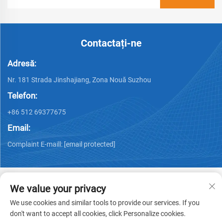
Contactați-ne
Adresă:
Nr. 181 Strada Jinshajiang, Zona Nouă Suzhou
Telefon:
+86 512 69377675
Email:
Complaint E-maill:
[email protected]
We value your privacy
We use cookies and similar tools to provide our services. If you
Copyright © 2026 PHYLION
Politica de confidențialitate
don't want to accept all cookies, click Personalize cookies.