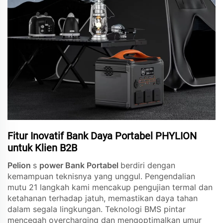
Fitur Inovatif Bank Daya Portabel PHYLION
untuk Klien B2B
Pelion
s
power Bank Portabel
berdiri dengan
kemampuan teknisnya yang unggul. Pengendalian
mutu 21 langkah kami mencakup pengujian termal dan
ketahanan terhadap jatuh, memastikan daya tahan
dalam segala lingkungan. Teknologi BMS pintar
mencegah overcharging dan mengoptimalkan umur