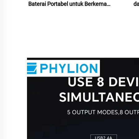
Baterai Portabel untuk Berkemah
da
Sumber Daya Terisolasi Lithium
pertu
Ion Panel Surya Lampu LED Mobil
MPPT