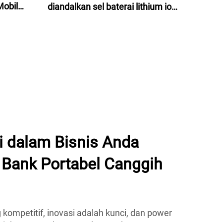
Mobil
diandalkan sel baterai lithium ion
ations
baterai lithium ion 60v 24ah untuk
motor listrik, sepeda listrik dan
penyimpanan energi
i dalam Bisnis Anda
Bank Portabel Canggih
 kompetitif, inovasi adalah kunci, dan power