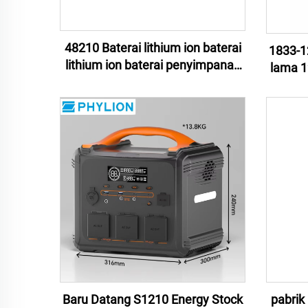
48210 Baterai lithium ion baterai
1833-12
lithium ion baterai penyimpanan
lama 
energi baterai lithium ion baterai
LMO u
e-motor baterai lithium ion baterai
Baru Datang S1210 Energy Stock
pabrik