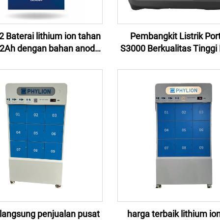
 Baterai lithium ion tahan
Pembangkit Listrik Por
12Ah dengan bahan anode
S3000 Berkualitas Tinggi 
ntuk alat listrik dan catu
Ion Litium Phylion 3000
daya tak terputus
Tiba Grosir Cina untuk B
& Darurat
 langsung penjualan pusat
harga terbaik lithium i