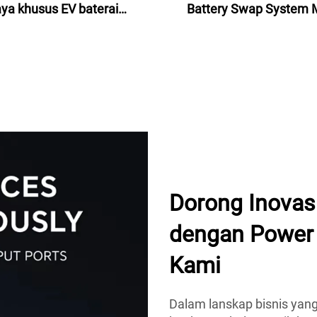
ya khusus EV baterai
Battery Swap System 
karan stasiun 2024 untuk
Listrik Battery Swap St
skuter sepeda motor
Dorong Inovas
dengan Power 
Kami
Dalam lanskap bisnis yang