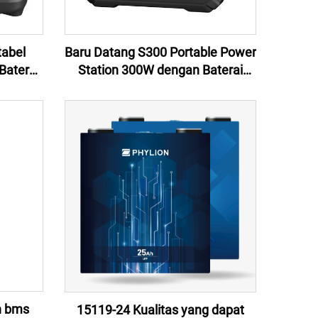
tabel
Baru Datang S300 Portable Power
Baterai
Station 300W dengan Baterai
W Baru
Lithium Ion untuk berkemah
erkemah
darurat
on bms
15119-24 Kualitas yang dapat